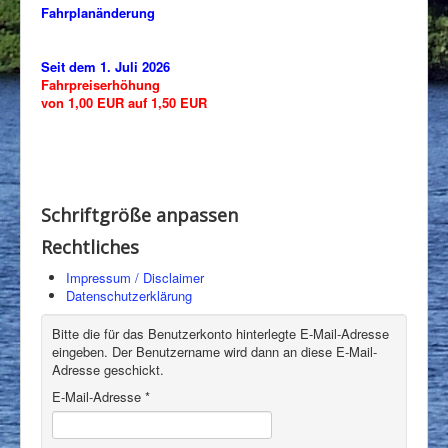
Fahrplanänderung
Tarife
Presse
Seit dem 1. Juli 2026
Chronik
Fahrpreiserhöhung
von 1,00 EUR auf 1,50 EUR
Werbepartner
Downloads
Links
Schriftgröße anpassen
Kontakt
Rechtliches
Intern
Impressum / Disclaimer
Datenschutzerklärung
Bitte die für das Benutzerkonto hinterlegte E-Mail-Adresse
eingeben. Der Benutzername wird dann an diese E-Mail-
Adresse geschickt.
E-Mail-Adresse
*