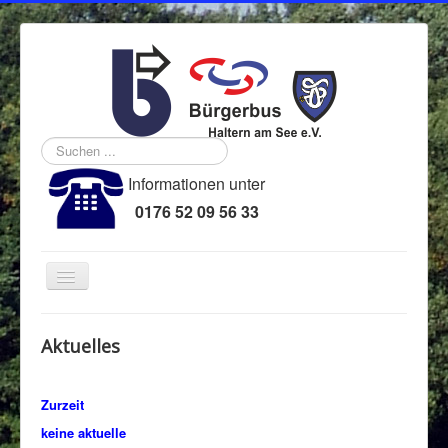
Suchen
...
Informationen unter
0176 52 09 56 33
Navigation
an/aus
.
Aktuelles
Der Bürgerbus
Der Verein
Zurzeit
Fahrplan
keine aktuelle